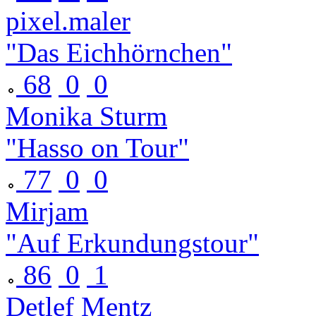
pixel.maler
"Das Eichhörnchen"
68
0
0
Monika Sturm
"Hasso on Tour"
77
0
0
Mirjam
"Auf Erkundungstour"
86
0
1
Detlef Mentz