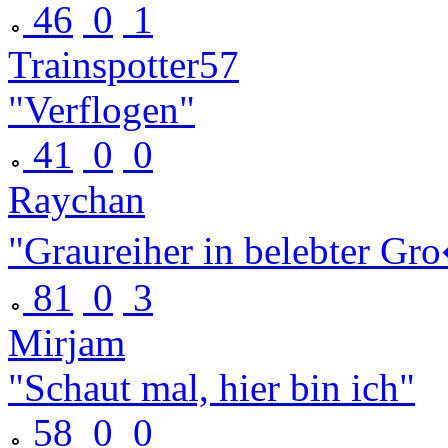
46
0
1
Trainspotter57
"Verflogen"
41
0
0
Raychan
"Graureiher in belebter Gro
81
0
3
Mirjam
"Schaut mal, hier bin ich"
58
0
0