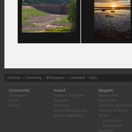
Startseite
»
Community
»
Bildergalerie
»
Landschaft
» Seen
Community
Award
Magazin
Bildergalerie
Themen & Teilnehmen
Aktuelles Heft
Forum
Ergebnisse
Abonnement
Service
Bestenliste
Vorteile für Abonnenten
Teilnahmebedingungen
fotoforum als ePaper
Häufige Fragen (FAQ)
Service
Leser-Service
Kleinanzeigen
Newsletter