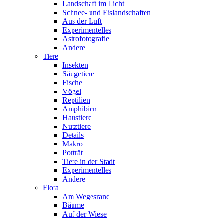
Landschaft im Licht
Schnee- und Eislandschaften
Aus der Luft
Experimentelles
Astrofotografie
Andere
Tiere
Insekten
Säugetiere
Fische
Vögel
Reptilien
Amphibien
Haustiere
Nutztiere
Details
Makro
Porträt
Tiere in der Stadt
Experimentelles
Andere
Flora
Am Wegesrand
Bäume
Auf der Wiese