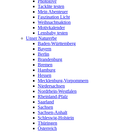
Photolove
Tacklite testen
Mein Abenteuer
Faszination Licht
Weihnachtsaktion
Motivkalender
Lensbaby testen
Unser Naturerbe
Baden-Württemberg
Bayern
Berlin
Brandenburg
Bremen
Hamburg
Hessen
Mecklenburg-Vorpommern
Niedersachsen
Nordrhein-Westfalen
Rheinland-Pfalz
Saarland
Sachsen
Sachsen-Anhalt
Schleswig-Holstein
Thüringen
Österreich