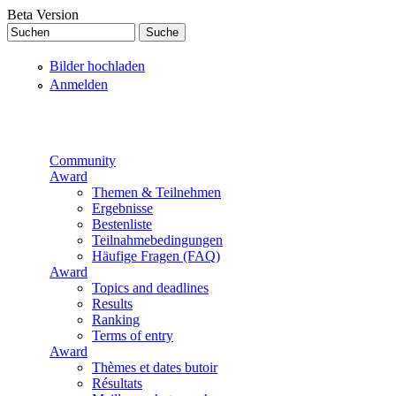
Direkt zum Inhalt
Beta Version
Suchen
Suchformular
Bilder hochladen
Anmelden
Community
Award
Themen & Teilnehmen
Ergebnisse
Bestenliste
Teilnahmebedingungen
Häufige Fragen (FAQ)
Award
Topics and deadlines
Results
Ranking
Terms of entry
Award
Thèmes et dates butoir
Résultats