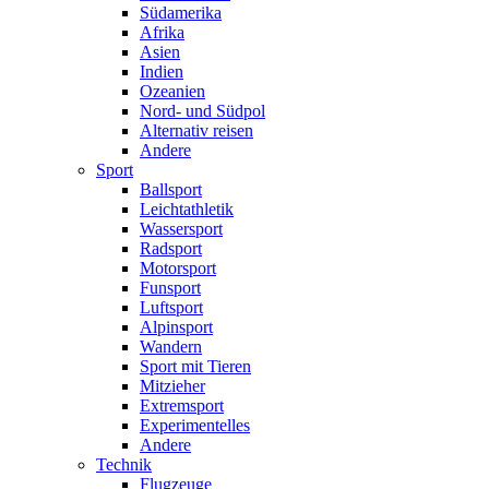
Südamerika
Afrika
Asien
Indien
Ozeanien
Nord- und Südpol
Alternativ reisen
Andere
Sport
Ballsport
Leichtathletik
Wassersport
Radsport
Motorsport
Funsport
Luftsport
Alpinsport
Wandern
Sport mit Tieren
Mitzieher
Extremsport
Experimentelles
Andere
Technik
Flugzeuge