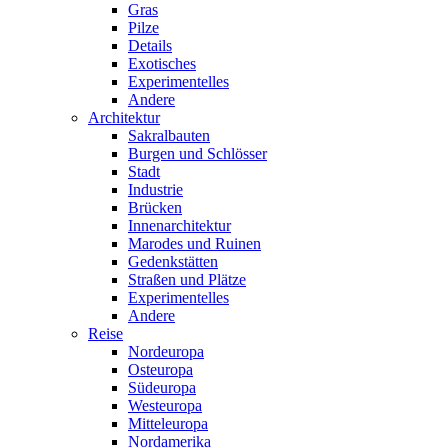
Gras
Pilze
Details
Exotisches
Experimentelles
Andere
Architektur
Sakralbauten
Burgen und Schlösser
Stadt
Industrie
Brücken
Innenarchitektur
Marodes und Ruinen
Gedenkstätten
Straßen und Plätze
Experimentelles
Andere
Reise
Nordeuropa
Osteuropa
Südeuropa
Westeuropa
Mitteleuropa
Nordamerika