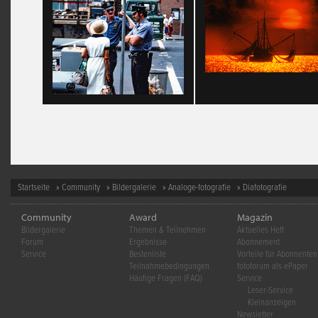
Startseite
»
Community
»
Bildergalerie
»
Analoge-fotografie
» Diafotografie
Community
Award
Magazin
Bildergalerie
Themen & Teilnehmen
Aktuelles Heft
Forum
Ergebnisse
Abonnement
Service
Bestenliste
Vorteile für Abonnenten
Teilnahmebedingungen
fotoforum als ePaper
Häufige Fragen (FAQ)
Service
Leser-Service
Kleinanzeigen
Newsletter