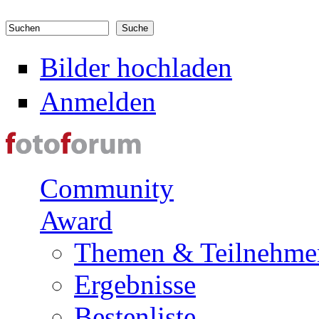
Direkt zum Inhalt
Suchen
Suchformular
Bilder hochladen
Anmelden
Community
Award
Themen & Teilnehme
Ergebnisse
Bestenliste