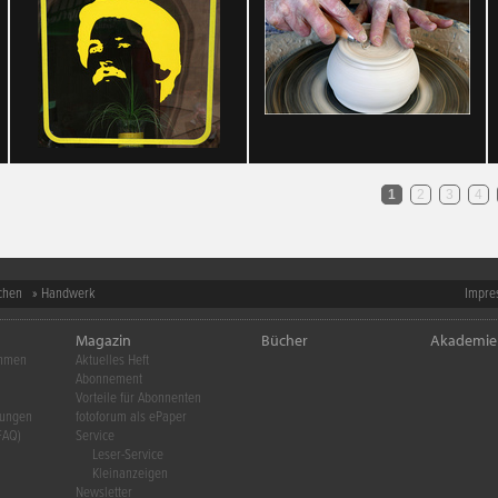
1
2
3
4
chen
» Handwerk
Impre
Magazin
Bücher
Akademie
ehmen
Aktuelles Heft
Abonnement
Vorteile für Abonnenten
gungen
fotoforum als ePaper
FAQ)
Service
Leser-Service
Kleinanzeigen
Newsletter