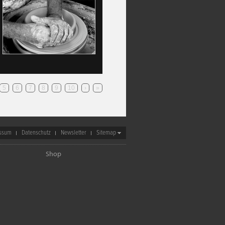
5
6
7
8
9
10
›
»
ssum
Datenschutz
Newsletter
Sitemap
Shop