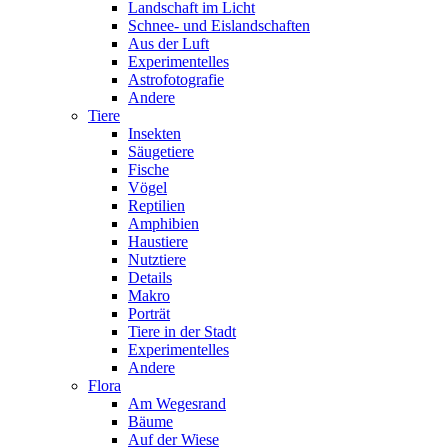
Landschaft im Licht
Schnee- und Eislandschaften
Aus der Luft
Experimentelles
Astrofotografie
Andere
Tiere
Insekten
Säugetiere
Fische
Vögel
Reptilien
Amphibien
Haustiere
Nutztiere
Details
Makro
Porträt
Tiere in der Stadt
Experimentelles
Andere
Flora
Am Wegesrand
Bäume
Auf der Wiese