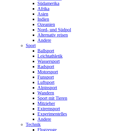
Südamerika
Afrika
Asien
Indien
Ozeanien
Nord- und Südpol
Alternativ reisen
Andere
Sport
Ballsport
Leichtathletik
Wassersport
Radsport
Motorsport
Funsport
Luftsport
Alpinsport
Wandern
Sport mit Tieren
Mitzieher
Extremsport
Experimentelles
Andere
Technik
Flugzeuge