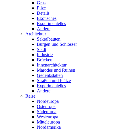
Gras
Pilze
Details
Exotisches
Experimentelles
Andere
Architektur
Sakralbauten
Burgen und Schlösser
Stadt
Industrie
Brücken
Innenarchitektur
Marodes und Ruinen
Gedenkstätten
Straßen und Plätze
Experimentelles
Andere
Reise
Nordeuropa
Osteuropa
Südeuropa
Westeuropa
Mitteleuropa
Nordamerika