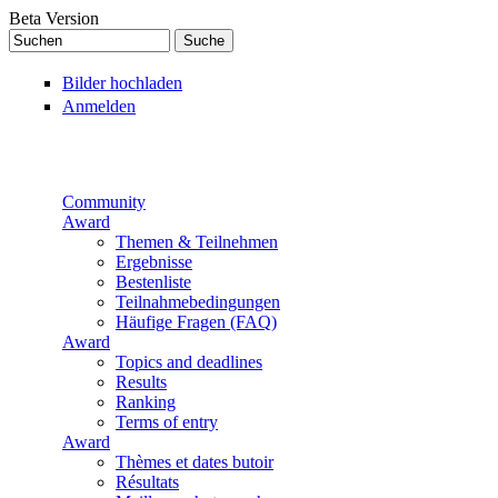
Direkt zum Inhalt
Beta Version
Suchen
Suchformular
Bilder hochladen
Anmelden
Community
Award
Themen & Teilnehmen
Ergebnisse
Bestenliste
Teilnahmebedingungen
Häufige Fragen (FAQ)
Award
Topics and deadlines
Results
Ranking
Terms of entry
Award
Thèmes et dates butoir
Résultats