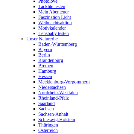
Photolove
Tacklite testen
Mein Abenteuer
Faszination Licht
Weihnachtsaktion
Motivkalender
Lensbaby testen
Unser Naturerbe
Baden-Württemberg
Bayern
Berlin
Brandenburg
Bremen
Hamburg
Hessen
Mecklenburg-Vorpommern
Niedersachsen
Nordrhein-Westfalen
Rheinland-Pfalz
Saarland
Sachsen
Sachsen-Anhalt
Schleswig-Holstein
Thüringen
Österreich