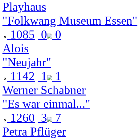
Playhaus
"Folkwang Museum Essen"
1085
0
0
Alois
"Neujahr"
1142
1
1
Werner Schabner
"Es war einmal..."
1260
3
7
Petra Pflüger