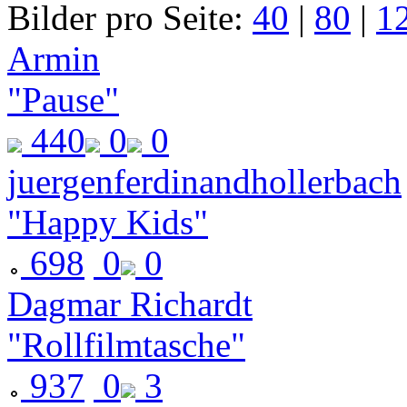
Bilder pro Seite:
40
|
80
|
1
Armin
"Pause"
440
0
0
juergenferdinandhollerbach
"Happy Kids"
698
0
0
Dagmar Richardt
"Rollfilmtasche"
937
0
3