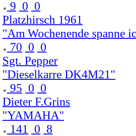
9
0
0
Platzhirsch 1961
"Am Wochenende spanne ich
70
0
0
Sgt. Pepper
"Dieselkarre DK4M21"
95
0
0
Dieter F.Grins
"YAMAHA"
141
0
8