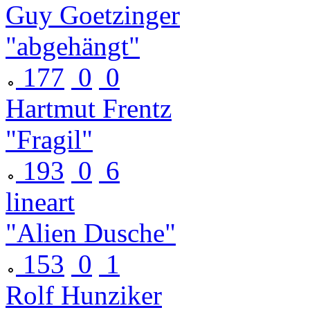
Guy Goetzinger
"abgehängt"
177
0
0
Hartmut Frentz
"Fragil"
193
0
6
lineart
"Alien Dusche"
153
0
1
Rolf Hunziker