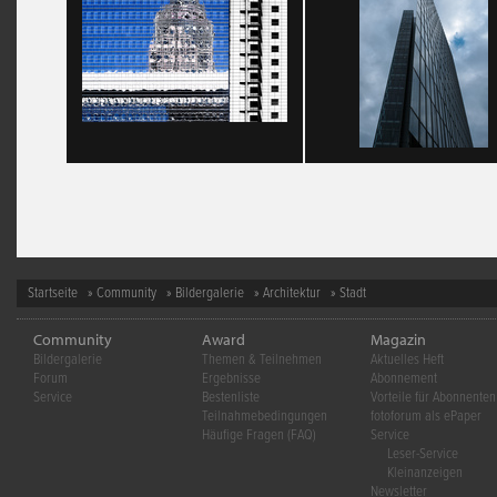
Startseite
»
Community
»
Bildergalerie
»
Architektur
» Stadt
Community
Award
Magazin
Bildergalerie
Themen & Teilnehmen
Aktuelles Heft
Forum
Ergebnisse
Abonnement
Service
Bestenliste
Vorteile für Abonnenten
Teilnahmebedingungen
fotoforum als ePaper
Häufige Fragen (FAQ)
Service
Leser-Service
Kleinanzeigen
Newsletter