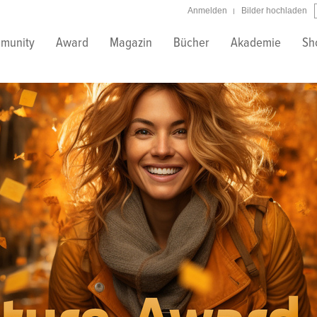
Anmelden
Bilder hochladen
munity
Award
Magazin
Bücher
Akademie
Sh