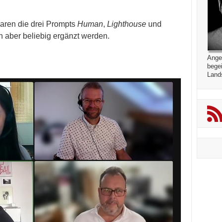
ren die drei Prompts
Human
,
Lighthouse
und
 aber beliebig ergänzt werden.
Angef
begei
Lands